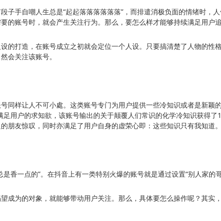
段子手自嘲人生总是“起起落落落落落落”，而排遣消极负面的情绪时，
需要的账号时，就会产生关注行为。那么，要怎么样才能够持续满足用户
人设的打造，在账号成立之初就会定位一个人设。只要搞清楚了人物的性
自然会关注该账号。
号同样让人不可小處。这类账号专门为用户提供一些冷知识或者是新颖的
满足用户的求知欲，该账号输出的关于颠覆人们常识的化学冷知识获得了1
边的朋友惊叹，同时亦满足了用户自身的虚荣心即：这些知识只有我知道
总是香一点的”。在抖音上有一类特别火爆的账号就是通过设置“别人家的哥
渴望成为的对象，就能够带动用户关注。那么，具体要怎么操作呢？其实