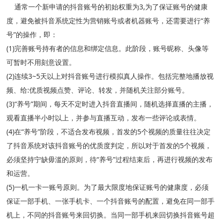
通常一个新申请的抖音账号的初始权重为3,为了保证账号的健康
度，避免被抖音系统定性为营销账号或者机器账号，还需要进行“养
号”的操作，即：
(1)完善账号持有者的信息和绑定信息。此阶段，账号昵称、头像等
可暂时不用刻意设置。
(2)连续3~5天以上对抖音账号进行模拟真人操作。包括完整地播放视
频、给:优质视频点赞、评论、转发，并随机关注部分账号。
(3)“养号”期间，每天不定时进入抖音直播间，随机选择直播的主播，
观看直播半小时以上，并参与直播互动，发布一些评论或表情。
(4)在“养号”阶段，不适合发布视频，首发的5个视频的质量往往决定
了抖音系统对该抖音账号的优质度判定，所以对于首发的5个视频，
必须坚持宁缺毋滥的原则，待“养号”过程结束后，再进行视频的发布
和运营。
(5)一机一卡一账号原则。为了最大限度地保证账号的健康度，必须
保证一部手机、一张手机卡、一个抖音账号的配置，避免在同一部手
机上，不同的抖音账号来回切换。当同一部手机来回切换抖音账号超